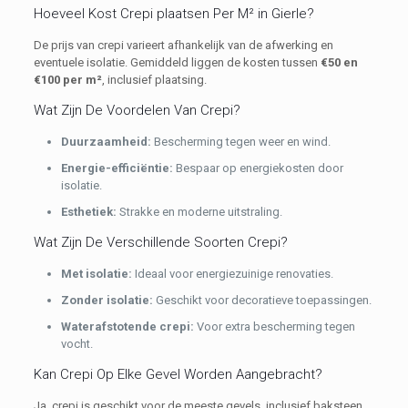
Hoeveel Kost Crepi plaatsen Per M² in Gierle?
De prijs van crepi varieert afhankelijk van de afwerking en
eventuele isolatie. Gemiddeld liggen de kosten tussen
€50 en
€100 per m²
, inclusief plaatsing.
Wat Zijn De Voordelen Van Crepi?
Duurzaamheid:
Bescherming tegen weer en wind.
Energie-efficiëntie:
Bespaar op energiekosten door
isolatie.
E
sthetiek:
Strakke en moderne uitstraling.
Wat Zijn De Verschillende Soorten Crepi?
Met isolatie:
Ideaal voor energiezuinige renovaties.
Zonder isolatie:
Geschikt voor decoratieve toepassingen.
Waterafstotende crepi:
Voor extra bescherming tegen
vocht.
Kan Crepi Op Elke Gevel Worden Aangebracht?
Ja, crepi is geschikt voor de meeste gevels, inclusief baksteen,