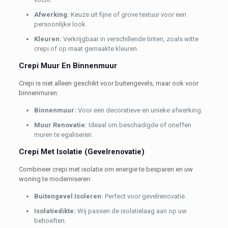
Afwerking:
Keuze uit fijne of grove textuur voor een
persoonlijke look.
K
leuren:
Verkrijgbaar in verschillende tinten, zoals witte
crepi of op maat gemaakte kleuren.
Crepi Muur En Binnenmuur
Crepi is niet alleen geschikt voor buitengevels, maar ook voor
binnenmuren:
Binnenmuur:
Voor een decoratieve en unieke afwerking.
Muur Renovatie:
Ideaal om beschadigde of oneffen
muren te egaliseren.
Crepi Met Isolatie (Gevelrenovatie)
Combineer crepi met isolatie om energie te besparen en uw
woning te moderniseren:
Buitengevel Isoleren:
Perfect voor gevelrenovatie.
Isolatiedikte:
Wij passen de isolatielaag aan op uw
behoeften.