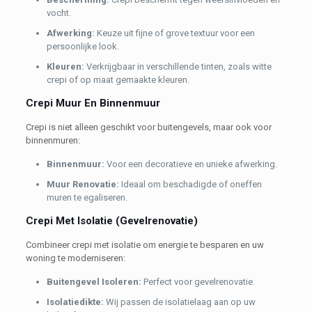
vocht.
Afwerking:
Keuze uit fijne of grove textuur voor een
persoonlijke look.
K
leuren:
Verkrijgbaar in verschillende tinten, zoals witte
crepi of op maat gemaakte kleuren.
Crepi Muur En Binnenmuur
Crepi is niet alleen geschikt voor buitengevels, maar ook voor
binnenmuren:
Binnenmuur:
Voor een decoratieve en unieke afwerking.
Muur Renovatie:
Ideaal om beschadigde of oneffen
muren te egaliseren.
Crepi Met Isolatie (Gevelrenovatie)
Combineer crepi met isolatie om energie te besparen en uw
woning te moderniseren:
Buitengevel Isoleren:
Perfect voor gevelrenovatie.
Isolatiedikte:
Wij passen de isolatielaag aan op uw