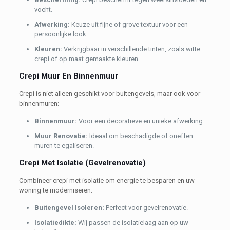
vocht.
Afwerking:
Keuze uit fijne of grove textuur voor een
persoonlijke look.
K
leuren:
Verkrijgbaar in verschillende tinten, zoals witte
crepi of op maat gemaakte kleuren.
Crepi Muur En Binnenmuur
Crepi is niet alleen geschikt voor buitengevels, maar ook voor
binnenmuren:
Binnenmuur:
Voor een decoratieve en unieke afwerking.
Muur Renovatie:
Ideaal om beschadigde of oneffen
muren te egaliseren.
Crepi Met Isolatie (Gevelrenovatie)
Combineer crepi met isolatie om energie te besparen en uw
woning te moderniseren:
Buitengevel Isoleren:
Perfect voor gevelrenovatie.
Isolatiedikte:
Wij passen de isolatielaag aan op uw