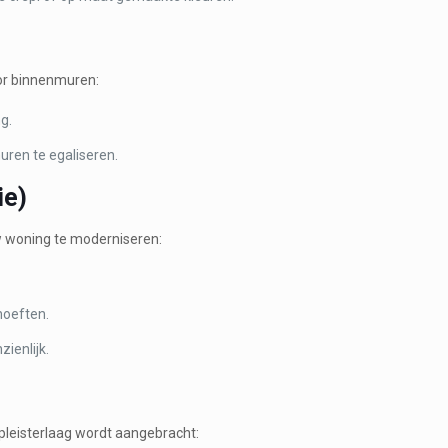
oor binnenmuren:
g.
ren te egaliseren.
ie)
w woning te moderniseren:
hoeften.
ienlijk.
leisterlaag wordt aangebracht: