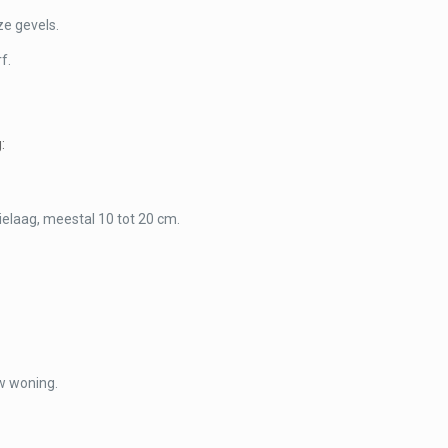
ze gevels.
f.
:
tielaag, meestal 10 tot 20 cm.
w woning.