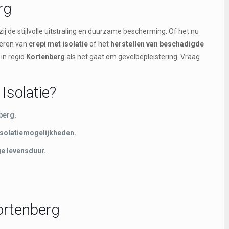
rg
ij de stijlvolle uitstraling en duurzame bescherming. Of het nu
neren van
crepi met isolatie
of het
herstellen van beschadigde
in regio
Kortenberg
als het gaat om gevelbepleistering. Vraag
Isolatie?
berg.
isolatiemogelijkheden.
e levensduur.
ortenberg