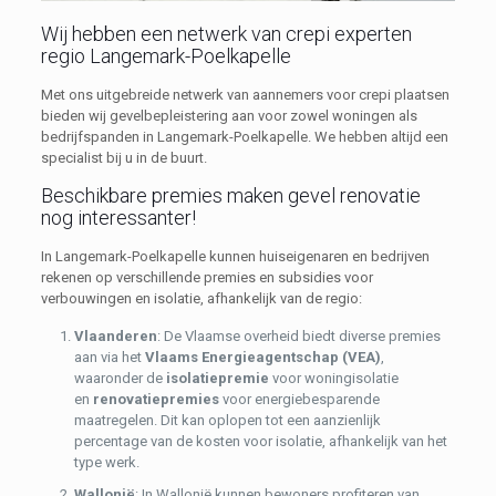
Wij hebben een netwerk van crepi experten
regio Langemark-Poelkapelle
Met ons uitgebreide netwerk van aannemers voor crepi plaatsen
bieden wij gevelbepleistering aan voor zowel woningen als
bedrijfspanden in Langemark-Poelkapelle. We hebben altijd een
specialist bij u in de buurt.
Beschikbare premies maken gevel renovatie
nog interessanter!
In Langemark-Poelkapelle kunnen huiseigenaren en bedrijven
rekenen op verschillende premies en subsidies voor
verbouwingen en isolatie, afhankelijk van de regio:
Vlaanderen
: De Vlaamse overheid biedt diverse premies
aan via het
Vlaams Energieagentschap (VEA)
,
waaronder de
isolatiepremie
voor woningisolatie
en
renovatiepremies
voor energiebesparende
maatregelen. Dit kan oplopen tot een aanzienlijk
percentage van de kosten voor isolatie, afhankelijk van het
type werk.
Wallonië
: In Wallonië kunnen bewoners profiteren van