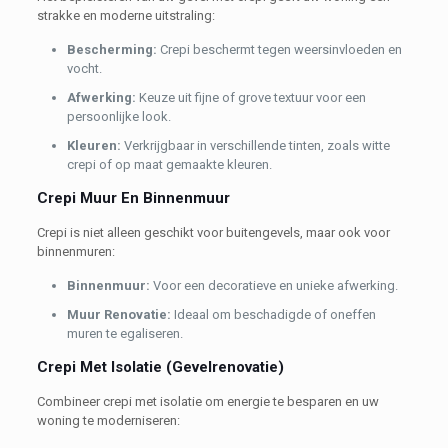
strakke en moderne uitstraling:
Bescherming:
Crepi beschermt tegen weersinvloeden en
vocht.
Afwerking:
Keuze uit fijne of grove textuur voor een
persoonlijke look.
K
leuren:
Verkrijgbaar in verschillende tinten, zoals witte
crepi of op maat gemaakte kleuren.
Crepi Muur En Binnenmuur
Crepi is niet alleen geschikt voor buitengevels, maar ook voor
binnenmuren:
Binnenmuur:
Voor een decoratieve en unieke afwerking.
Muur Renovatie:
Ideaal om beschadigde of oneffen
muren te egaliseren.
Crepi Met Isolatie (Gevelrenovatie)
Combineer crepi met isolatie om energie te besparen en uw
woning te moderniseren: