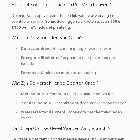
Hoeveel Kost Crepi plaatsen Per M² in Leuven?
De prijs van crepi varieert afhankelijk van de afwerking en
eventuele isolatie. Gemiddeld liggen de kosten tussen
€50 en
€100 per m²
, inclusief plaatsing.
Wat Zijn De Voordelen Van Crepi?
Duurzaamheid:
Bescherming tegen weer en wind.
Energie-efficiëntie:
Bespaar op energiekosten door
isolatie.
E
sthetiek:
Strakke en moderne uitstraling.
Wat Zijn De Verschillende Soorten Crepi?
Met isolatie:
Ideaal voor energiezuinige renovaties.
Zonder isolatie:
Geschikt voor decoratieve toepassingen.
Waterafstotende crepi:
Voor extra bescherming tegen
vocht.
Kan Crepi Op Elke Gevel Worden Aangebracht?
Ja, crepi is geschikt voor de meeste gevels, inclusief baksteen,