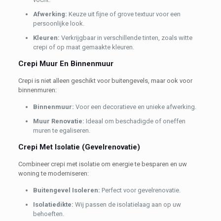
Afwerking:
Keuze uit fijne of grove textuur voor een
persoonlijke look.
K
leuren:
Verkrijgbaar in verschillende tinten, zoals witte
crepi of op maat gemaakte kleuren.
Crepi Muur En Binnenmuur
Crepi is niet alleen geschikt voor buitengevels, maar ook voor
binnenmuren:
Binnenmuur:
Voor een decoratieve en unieke afwerking.
Muur Renovatie:
Ideaal om beschadigde of oneffen
muren te egaliseren.
Crepi Met Isolatie (Gevelrenovatie)
Combineer crepi met isolatie om energie te besparen en uw
woning te moderniseren:
Buitengevel Isoleren:
Perfect voor gevelrenovatie.
Isolatiedikte:
Wij passen de isolatielaag aan op uw
behoeften.