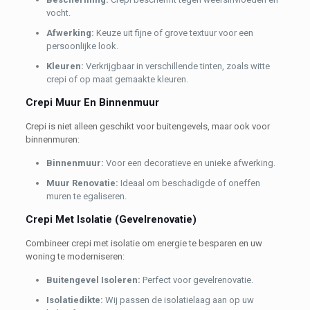
vocht.
Afwerking:
Keuze uit fijne of grove textuur voor een
persoonlijke look.
K
leuren:
Verkrijgbaar in verschillende tinten, zoals witte
crepi of op maat gemaakte kleuren.
Crepi Muur En Binnenmuur
Crepi is niet alleen geschikt voor buitengevels, maar ook voor
binnenmuren:
Binnenmuur:
Voor een decoratieve en unieke afwerking.
Muur Renovatie:
Ideaal om beschadigde of oneffen
muren te egaliseren.
Crepi Met Isolatie (Gevelrenovatie)
Combineer crepi met isolatie om energie te besparen en uw
woning te moderniseren:
Buitengevel Isoleren:
Perfect voor gevelrenovatie.
Isolatiedikte:
Wij passen de isolatielaag aan op uw