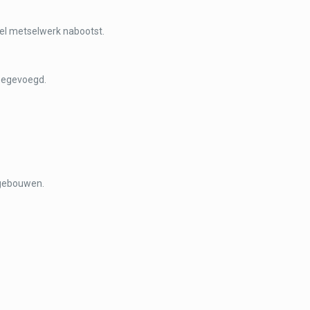
neel metselwerk nabootst.
toegevoegd.
 gebouwen.