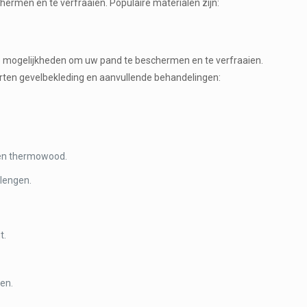
rmen en te verfraaien. Populaire materialen zijn:
oze mogelijkheden om uw pand te beschermen en te verfraaien.
orten gevelbekleding en aanvullende behandelingen:
s en thermowood.
lengen.
t.
ren.