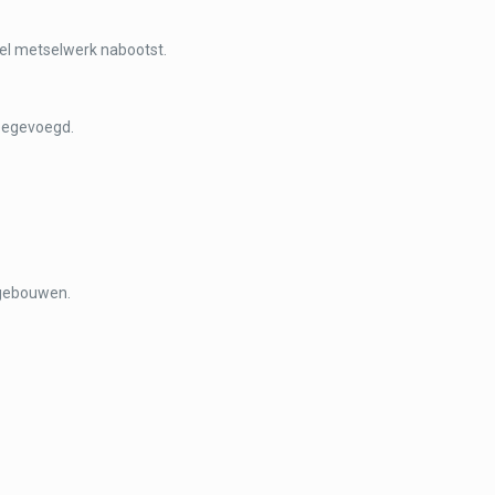
neel metselwerk nabootst.
toegevoegd.
 gebouwen.