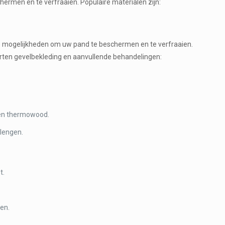
rmen en te verfraaien. Populaire materialen zijn:
oze mogelijkheden om uw pand te beschermen en te verfraaien.
orten gevelbekleding en aanvullende behandelingen:
s en thermowood.
lengen.
t.
ren.