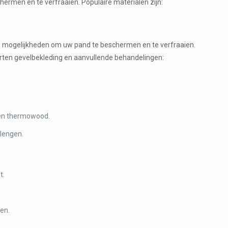
rmen en te verfraaien. Populaire materialen zijn:
oze mogelijkheden om uw pand te beschermen en te verfraaien.
orten gevelbekleding en aanvullende behandelingen:
s en thermowood.
lengen.
t.
ren.