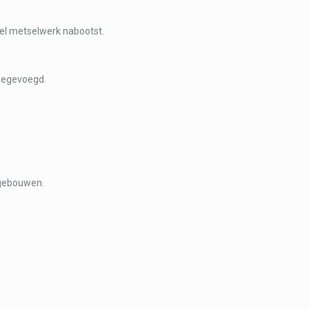
neel metselwerk nabootst.
toegevoegd.
 gebouwen.