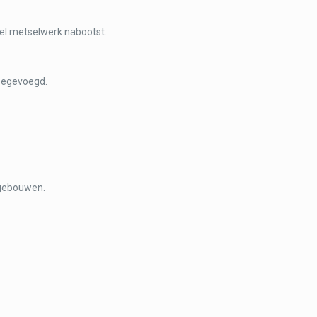
neel metselwerk nabootst.
toegevoegd.
 gebouwen.