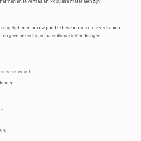
rmen en te verfraaien. Populaire materialen zijn:
oze mogelijkheden om uw pand te beschermen en te verfraaien.
orten gevelbekleding en aanvullende behandelingen:
s en thermowood.
lengen.
t.
ren.