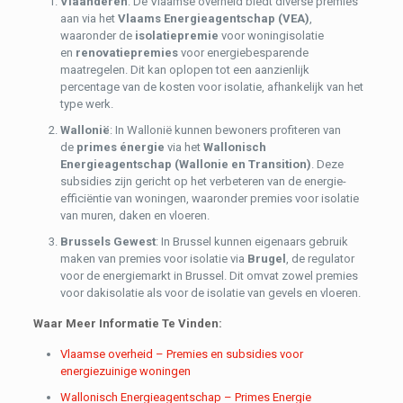
Vlaanderen
: De Vlaamse overheid biedt diverse premies
aan via het
Vlaams Energieagentschap (VEA)
,
waaronder de
isolatiepremie
voor woningisolatie
en
renovatiepremies
voor energiebesparende
maatregelen. Dit kan oplopen tot een aanzienlijk
percentage van de kosten voor isolatie, afhankelijk van het
type werk.
Wallonië
: In Wallonië kunnen bewoners profiteren van
de
primes énergie
via het
Wallonisch
Energieagentschap (Wallonie en Transition)
. Deze
subsidies zijn gericht op het verbeteren van de energie-
efficiëntie van woningen, waaronder premies voor isolatie
van muren, daken en vloeren.
Brussels Gewest
: In Brussel kunnen eigenaars gebruik
maken van premies voor isolatie via
Brugel
, de regulator
voor de energiemarkt in Brussel. Dit omvat zowel premies
voor dakisolatie als voor de isolatie van gevels en vloeren.
Waar Meer Informatie Te Vinden:
Vlaamse overheid – Premies en subsidies voor
energiezuinige woningen
Wallonisch Energieagentschap – Primes Energie