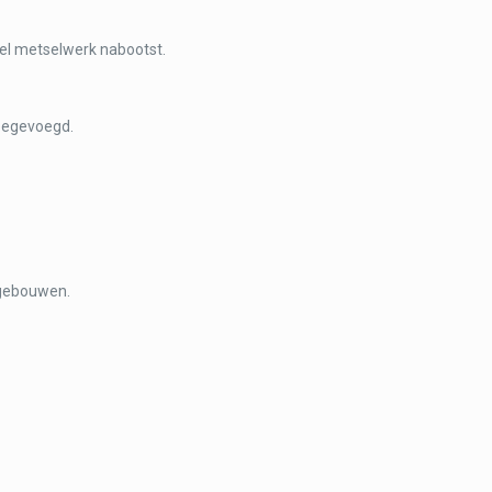
neel metselwerk nabootst.
toegevoegd.
 gebouwen.