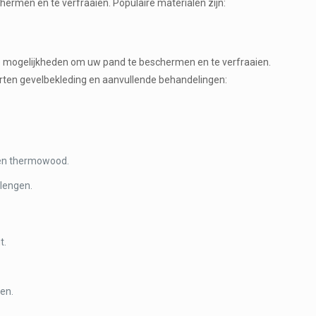
rmen en te verfraaien. Populaire materialen zijn:
oze mogelijkheden om uw pand te beschermen en te verfraaien.
orten gevelbekleding en aanvullende behandelingen:
s en thermowood.
lengen.
t.
ren.