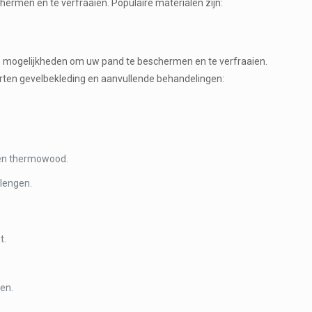
rmen en te verfraaien. Populaire materialen zijn:
oze mogelijkheden om uw pand te beschermen en te verfraaien.
orten gevelbekleding en aanvullende behandelingen:
s en thermowood.
lengen.
t.
ren.