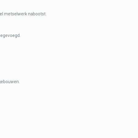
neel metselwerk nabootst.
toegevoegd.
 gebouwen.