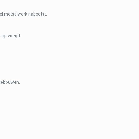
neel metselwerk nabootst.
toegevoegd.
 gebouwen.