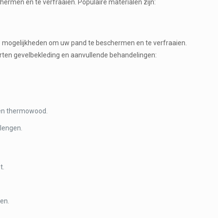
rmen en te verfraaien. Populaire materialen zijn:
oze mogelijkheden om uw pand te beschermen en te verfraaien.
orten gevelbekleding en aanvullende behandelingen:
s en thermowood.
lengen.
t.
ren.