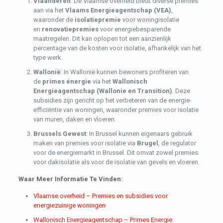
Vlaanderen
: De Vlaamse overheid biedt diverse premies
aan via het
Vlaams Energieagentschap (VEA)
,
waaronder de
isolatiepremie
voor woningisolatie
en
renovatiepremies
voor energiebesparende
maatregelen. Dit kan oplopen tot een aanzienlijk
percentage van de kosten voor isolatie, afhankelijk van het
type werk.
Wallonië
: In Wallonië kunnen bewoners profiteren van
de
primes énergie
via het
Wallonisch
Energieagentschap (Wallonie en Transition)
. Deze
subsidies zijn gericht op het verbeteren van de energie-
efficiëntie van woningen, waaronder premies voor isolatie
van muren, daken en vloeren.
Brussels Gewest
: In Brussel kunnen eigenaars gebruik
maken van premies voor isolatie via
Brugel
, de regulator
voor de energiemarkt in Brussel. Dit omvat zowel premies
voor dakisolatie als voor de isolatie van gevels en vloeren.
Waar Meer Informatie Te Vinden:
Vlaamse overheid – Premies en subsidies voor
energiezuinige woningen
Wallonisch Energieagentschap – Primes Energie