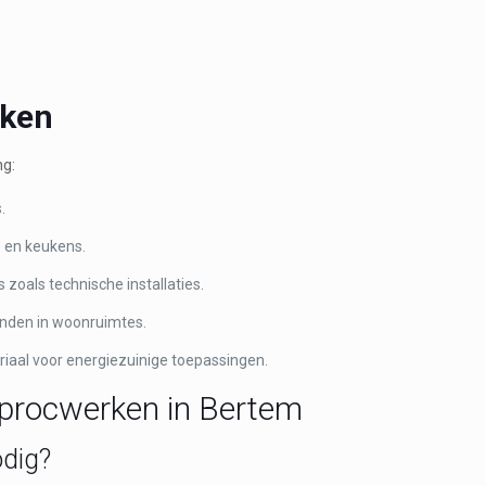
rken
ng:
.
 en keukens.
s zoals technische installaties.
nden in woonruimtes.
iaal voor energiezuinige toepassingen.
yprocwerken in Bertem
dig?