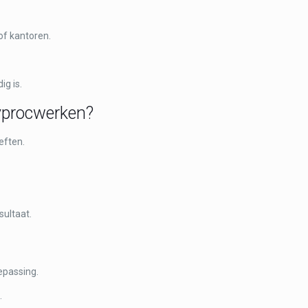
of kantoren.
ig is.
yprocwerken?
eften.
sultaat.
epassing.
.