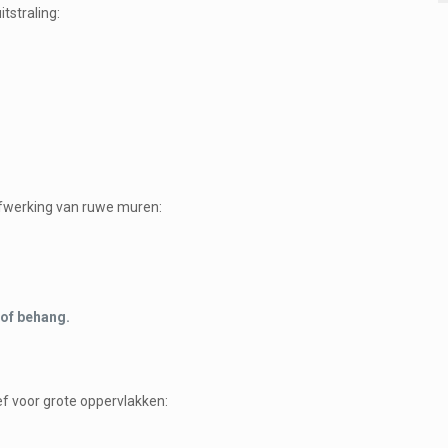
tstraling:
afwerking van ruwe muren:
.
 of behang.
ef voor grote oppervlakken: