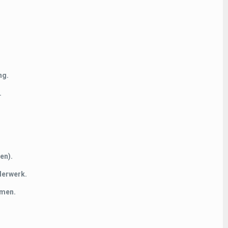
ng.
.
en).
derwerk.
rmen.