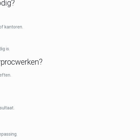
dig?
of kantoren.
ig is.
yprocwerken?
eften.
sultaat.
epassing.