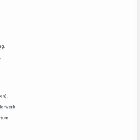
ng.
.
en).
derwerk.
rmen.