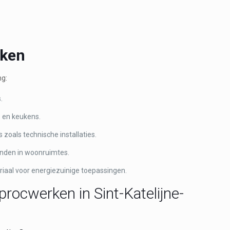
rken
ng:
.
 en keukens.
s zoals technische installaties.
nden in woonruimtes.
iaal voor energiezuinige toepassingen.
rocwerken in Sint-Katelijne-