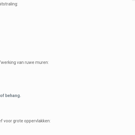
tstraling:
afwerking van ruwe muren:
.
 of behang.
ef voor grote oppervlakken: