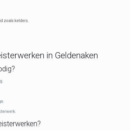
d zoals kelders.
eisterwerken in Geldenaken
odig?
g.
ge.
sterwerk.
eisterwerken?