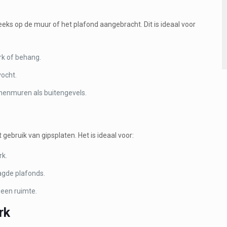
eeks op de muur of het plafond aangebracht. Dit is ideaal voor
rk of behang.
vocht.
nenmuren als buitengevels.
bruik van gipsplaten. Het is ideaal voor:
rk.
agde plafonds.
 een ruimte.
rk