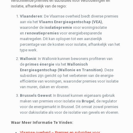
verschillende premies en subsidies voor verbouwingen en
isolatie, afhankelijk van de regio:
Vlaanderen
: De Vlaamse overheid biedt diverse premies
aan via het
Vlaams Energieagentschap (VEA)
,
waaronder de
isolatiepremie
voor woningisolatie
en
renovatiepremies
voor energiebesparende
maatregelen. Dit kan oplopen tot een aanzienlijk
percentage van de kosten voor isolatie, afhankelijk van het
type werk.
Wallonië
: In Wallonië kunnen bewoners profiteren van
de
primes énergie
via het
Wallonisch
Energieagentschap (Wallonie en Transition)
. Deze
subsidies zijn gericht op het verbeteren van de energie-
efficiëntie van woningen, waaronder premies voor isolatie
van muren, daken en vloeren.
Brussels Gewest
: In Brussel kunnen eigenaars gebruik
maken van premies voor isolatie via
Brugel
, de regulator
voor de energiemarkt in Brussel. Dit omvat zowel premies
voor dakisolatie als voor de isolatie van gevels en vloeren.
Waar Meer Informatie Te Vinden:
Vlaamse overheid – Premies en subsidies voor