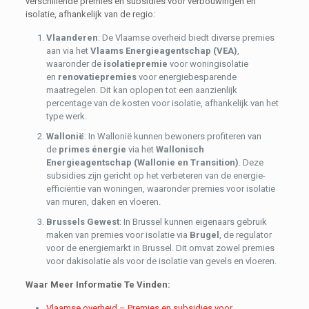
verschillende premies en subsidies voor verbouwingen en
isolatie, afhankelijk van de regio:
Vlaanderen
: De Vlaamse overheid biedt diverse premies
aan via het
Vlaams Energieagentschap (VEA)
,
waaronder de
isolatiepremie
voor woningisolatie
en
renovatiepremies
voor energiebesparende
maatregelen. Dit kan oplopen tot een aanzienlijk
percentage van de kosten voor isolatie, afhankelijk van het
type werk.
Wallonië
: In Wallonië kunnen bewoners profiteren van
de
primes énergie
via het
Wallonisch
Energieagentschap (Wallonie en Transition)
. Deze
subsidies zijn gericht op het verbeteren van de energie-
efficiëntie van woningen, waaronder premies voor isolatie
van muren, daken en vloeren.
Brussels Gewest
: In Brussel kunnen eigenaars gebruik
maken van premies voor isolatie via
Brugel
, de regulator
voor de energiemarkt in Brussel. Dit omvat zowel premies
voor dakisolatie als voor de isolatie van gevels en vloeren.
Waar Meer Informatie Te Vinden:
Vlaamse overheid – Premies en subsidies voor