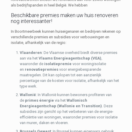
als bedrijfspanden in heel België. We hebben
Beschikbare premies maken uw huis renoveren
nog interessanter!
In Boortmeerbeek kunnen huiseigenaren en bedrijven rekenen op
verschillende premies en subsidies voor verbouwingen en
isolatie, afhankelijk van de regio:
Vlaanderen
: De Vlaamse overheid biedt diverse premies
aan via het
Vlaams Energieagentschap (VEA)
,
waaronder de
isolatiepremie
voor woningisolatie
en
renovatiepremies
voor energiebesparende
maatregelen. Dit kan oplopen tot een aanzienlijk
percentage van de kosten voor isolatie, afhankelijk van het
type werk.
Wallonië
: In Wallonië kunnen bewoners profiteren van
de
primes énergie
via het
Wallonisch
Energieagentschap (Wallonie en Transition)
. Deze
subsidies zijn gericht op het verbeteren van de energie-
efficiëntie van woningen, waaronder premies voor isolatie
van muren, daken en vloeren.
Brussels Gewest
: In Brussel kunnen eigenaars gebruik