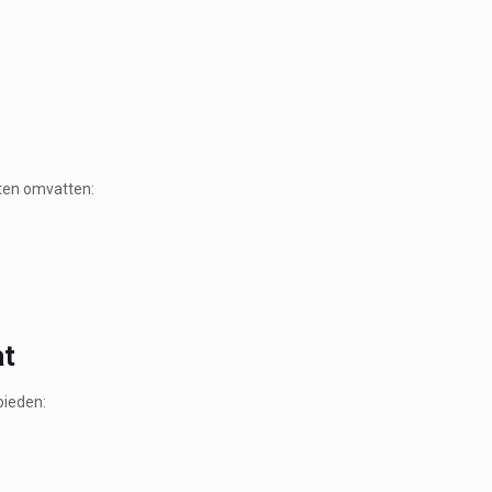
.
sten omvatten:
at
bieden: