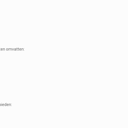
.
sten omvatten:
bieden: