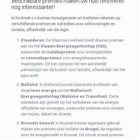
Beschikbare premies maken uw huis renoveren
nog interessanter!
In Korbeek-Lo kunnen huiseigenaren en bedrijven rekenen op
verschillende premies en subsidies voor verbouwingen en
isolatie, afhankelijk van de regio:
Vlaanderen
: De Vlaamse overheid biedt diverse premies
aan via het
Vlaams Energieagentschap (VEA)
,
waaronder de
isolatiepremie
voor woningisolatie
en
renovatiepremies
voor energiebesparende
maatregelen. Dit kan oplopen tot een aanzienlijk
percentage van de kosten voor isolatie, afhankelijk van het
type werk.
Wallonië
: In Wallonië kunnen bewoners profiteren van
de
primes énergie
via het
Wallonisch
Energieagentschap (Wallonie en Transition)
. Deze
subsidies zijn gericht op het verbeteren van de energie-
efficiëntie van woningen, waaronder premies voor isolatie
van muren, daken en vloeren.
Brussels Gewest
: In Brussel kunnen eigenaars gebruik
maken van premies voor isolatie via
Brugel
, de regulator
voor de energiemarkt in Brussel. Dit omvat zowel premies