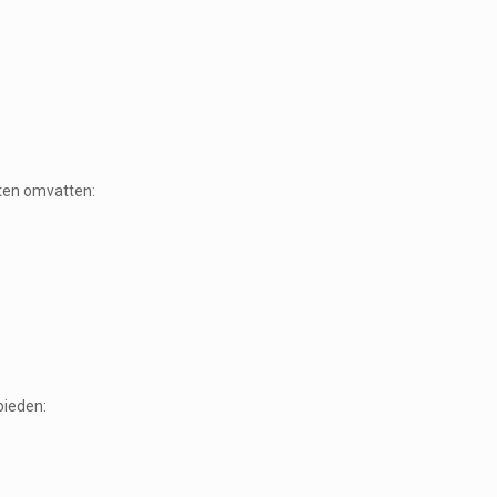
.
sten omvatten:
bieden: