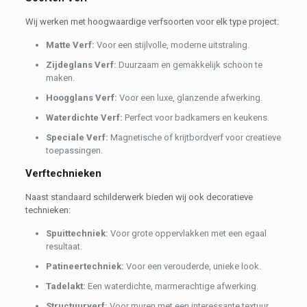
Wij werken met hoogwaardige verfsoorten voor elk type project:
Matte Verf:
Voor een stijlvolle, moderne uitstraling.
Zijdeglans Verf:
Duurzaam en gemakkelijk schoon te
maken.
Hoogglans Verf:
Voor een luxe, glanzende afwerking.
Waterdichte Verf:
Perfect voor badkamers en keukens.
Speciale Verf:
Magnetische of krijtbordverf voor creatieve
toepassingen.
Verftechnieken
Naast standaard schilderwerk bieden wij ook decoratieve
technieken:
Spuittechniek:
Voor grote oppervlakken met een egaal
resultaat.
Patineertechniek:
Voor een verouderde, unieke look.
Tadelakt:
Een waterdichte, marmerachtige afwerking.
Structuurverf:
Voor muren met een interessante textuur.