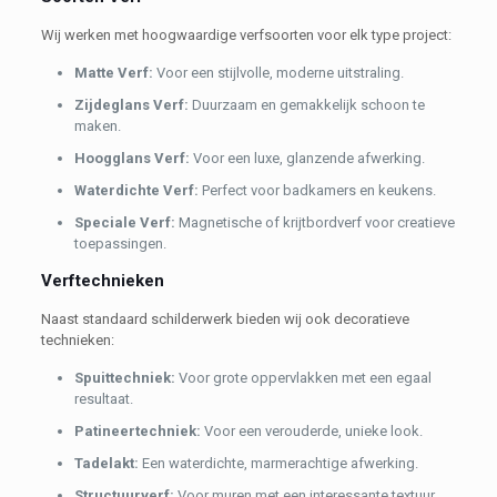
Wij werken met hoogwaardige verfsoorten voor elk type project:
Matte Verf:
Voor een stijlvolle, moderne uitstraling.
Zijdeglans Verf:
Duurzaam en gemakkelijk schoon te
maken.
Hoogglans Verf:
Voor een luxe, glanzende afwerking.
Waterdichte Verf:
Perfect voor badkamers en keukens.
Speciale Verf:
Magnetische of krijtbordverf voor creatieve
toepassingen.
Verftechnieken
Naast standaard schilderwerk bieden wij ook decoratieve
technieken:
Spuittechniek:
Voor grote oppervlakken met een egaal
resultaat.
Patineertechniek:
Voor een verouderde, unieke look.
Tadelakt:
Een waterdichte, marmerachtige afwerking.
Structuurverf:
Voor muren met een interessante textuur.