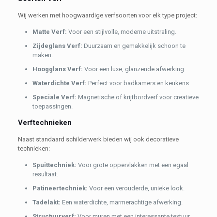
Wij werken met hoogwaardige verfsoorten voor elk type project:
Matte Verf:
Voor een stijlvolle, moderne uitstraling.
Zijdeglans Verf:
Duurzaam en gemakkelijk schoon te
maken.
Hoogglans Verf:
Voor een luxe, glanzende afwerking.
Waterdichte Verf:
Perfect voor badkamers en keukens.
Speciale Verf:
Magnetische of krijtbordverf voor creatieve
toepassingen.
Verftechnieken
Naast standaard schilderwerk bieden wij ook decoratieve
technieken:
Spuittechniek:
Voor grote oppervlakken met een egaal
resultaat.
Patineertechniek:
Voor een verouderde, unieke look.
Tadelakt:
Een waterdichte, marmerachtige afwerking.
Structuurverf:
Voor muren met een interessante textuur.