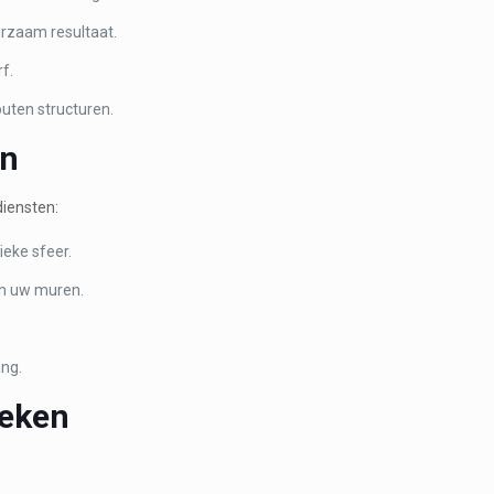
rzaam resultaat.
f.
uten structuren.
en
diensten:
eke sfeer.
an uw muren.
ang.
ieken