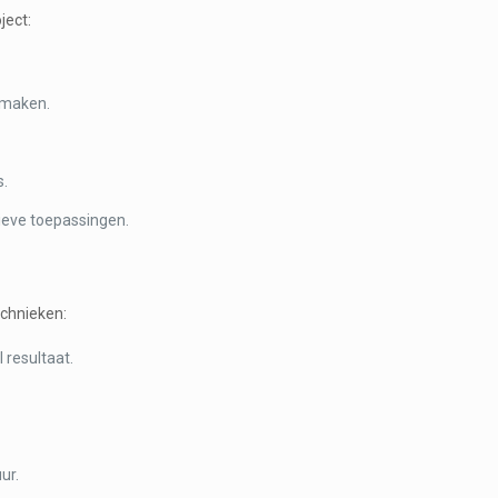
ject:
 maken.
s.
ieve toepassingen.
echnieken:
 resultaat.
.
ur.