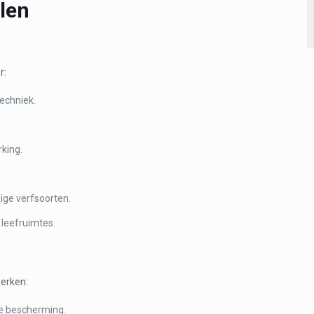
len
r:
techniek.
rking.
ige verfsoorten.
leefruimtes.
erken:
e bescherming.