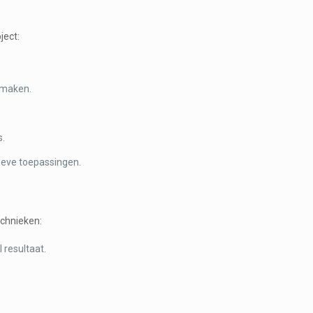
ject:
 maken.
s.
ieve toepassingen.
echnieken:
 resultaat.
.