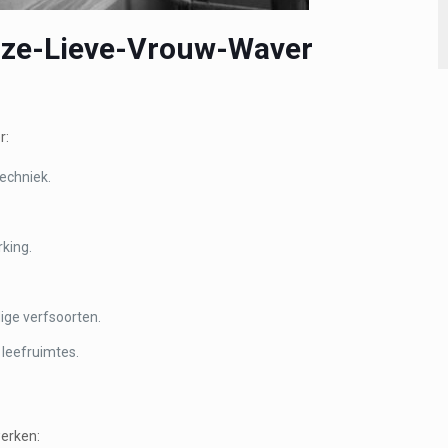
nze-Lieve-Vrouw-Waver
r:
techniek.
rking.
ige verfsoorten.
leefruimtes.
erken: