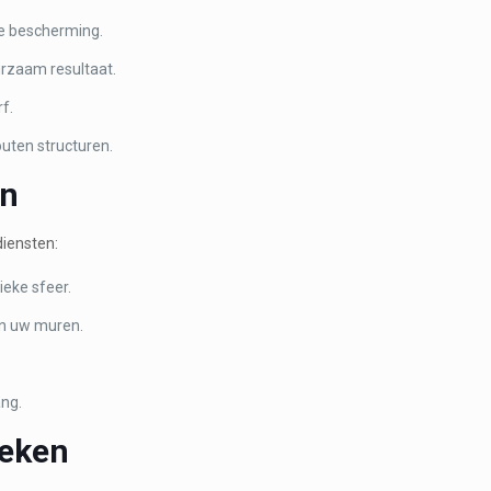
e bescherming.
rzaam resultaat.
f.
uten structuren.
en
diensten:
eke sfeer.
an uw muren.
ang.
ieken