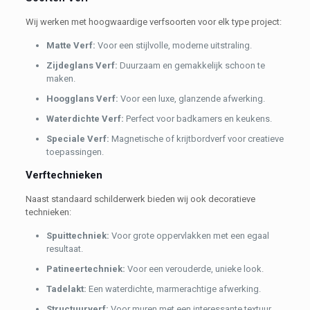
Wij werken met hoogwaardige verfsoorten voor elk type project:
Matte Verf:
Voor een stijlvolle, moderne uitstraling.
Zijdeglans Verf:
Duurzaam en gemakkelijk schoon te
maken.
Hoogglans Verf:
Voor een luxe, glanzende afwerking.
Waterdichte Verf:
Perfect voor badkamers en keukens.
Speciale Verf:
Magnetische of krijtbordverf voor creatieve
toepassingen.
Verftechnieken
Naast standaard schilderwerk bieden wij ook decoratieve
technieken:
Spuittechniek:
Voor grote oppervlakken met een egaal
resultaat.
Patineertechniek:
Voor een verouderde, unieke look.
Tadelakt:
Een waterdichte, marmerachtige afwerking.
Structuurverf:
Voor muren met een interessante textuur.