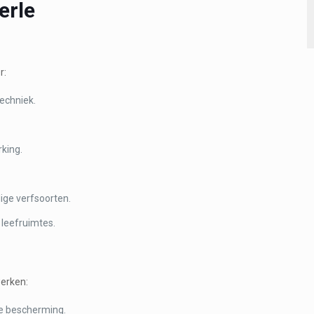
erle
r:
techniek.
rking.
ige verfsoorten.
leefruimtes.
erken:
e bescherming.