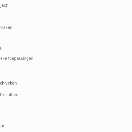
ject:
 maken.
s.
ieve toepassingen.
echnieken:
 resultaat.
.
ur.