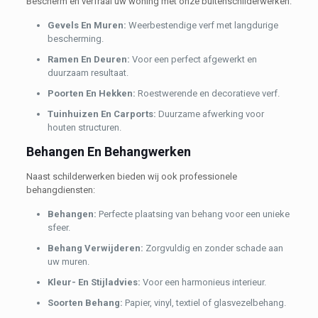
Bescherm en verfraai uw woning met onze buitenschilderwerken:
Gevels En Muren:
Weerbestendige verf met langdurige
bescherming.
Ramen En Deuren:
Voor een perfect afgewerkt en
duurzaam resultaat.
Poorten En Hekken:
Roestwerende en decoratieve verf.
Tuinhuizen En Carports:
Duurzame afwerking voor
houten structuren.
Behangen En Behangwerken
Naast schilderwerken bieden wij ook professionele
behangdiensten:
Behangen:
Perfecte plaatsing van behang voor een unieke
sfeer.
Behang Verwijderen:
Zorgvuldig en zonder schade aan
uw muren.
Kleur- En Stijladvies:
Voor een harmonieus interieur.
Soorten Behang:
Papier, vinyl, textiel of glasvezelbehang.