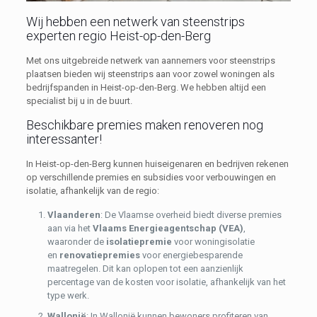
Wij hebben een netwerk van steenstrips
experten regio Heist-op-den-Berg
Met ons uitgebreide netwerk van aannemers voor steenstrips
plaatsen bieden wij steenstrips aan voor zowel woningen als
bedrijfspanden in Heist-op-den-Berg. We hebben altijd een
specialist bij u in de buurt.
Beschikbare premies maken renoveren nog
interessanter!
In Heist-op-den-Berg kunnen huiseigenaren en bedrijven rekenen
op verschillende premies en subsidies voor verbouwingen en
isolatie, afhankelijk van de regio:
Vlaanderen
: De Vlaamse overheid biedt diverse premies
aan via het
Vlaams Energieagentschap (VEA)
,
waaronder de
isolatiepremie
voor woningisolatie
en
renovatiepremies
voor energiebesparende
maatregelen. Dit kan oplopen tot een aanzienlijk
percentage van de kosten voor isolatie, afhankelijk van het
type werk.
Wallonië
: In Wallonië kunnen bewoners profiteren van