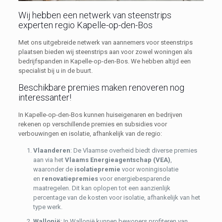
Wij hebben een netwerk van steenstrips
experten regio Kapelle-op-den-Bos
Met ons uitgebreide netwerk van aannemers voor steenstrips
plaatsen bieden wij steenstrips aan voor zowel woningen als
bedrijfspanden in Kapelle-op-den-Bos. We hebben altijd een
specialist bij u in de buurt.
Beschikbare premies maken renoveren nog
interessanter!
In Kapelle-op-den-Bos kunnen huiseigenaren en bedrijven
rekenen op verschillende premies en subsidies voor
verbouwingen en isolatie, afhankelijk van de regio:
Vlaanderen
: De Vlaamse overheid biedt diverse premies
aan via het
Vlaams Energieagentschap (VEA)
,
waaronder de
isolatiepremie
voor woningisolatie
en
renovatiepremies
voor energiebesparende
maatregelen. Dit kan oplopen tot een aanzienlijk
percentage van de kosten voor isolatie, afhankelijk van het
type werk.
Wallonië
: In Wallonië kunnen bewoners profiteren van